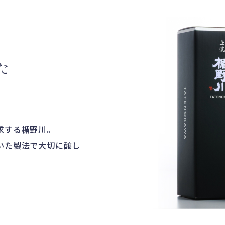
た
求する楯野川。
いた製法で大切に醸し