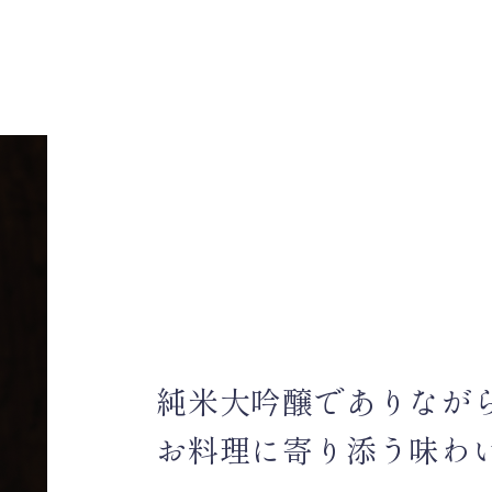
純米大吟醸で
ありなが
お料理に寄り添う
味わ