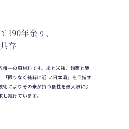
て
190年余り、
共存
る唯一の原材料です。米と米麹、麹菌と酵
、「限りなく純粋に近 い日本酒」を目指す
技術によりその米が持つ個性を最大限に引
求し続けています。