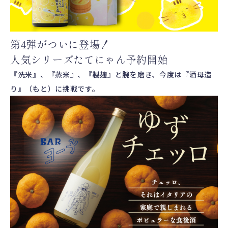
第4弾がついに登場！
人気シリーズたてにゃん予約開始
『洗米』、『蒸米』、『製麹』と腕を磨き、今度は『酒母造
り』（もと）に挑戦です。