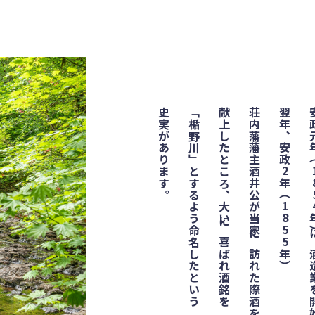
史実があります。
「楯野川」とするよう命名したという
献上したところ、大いに喜ばれ酒銘を
荘内藩藩主酒井公が当家に訪れた際酒を
翌年、安政2年（1855年）
安政元年（1854