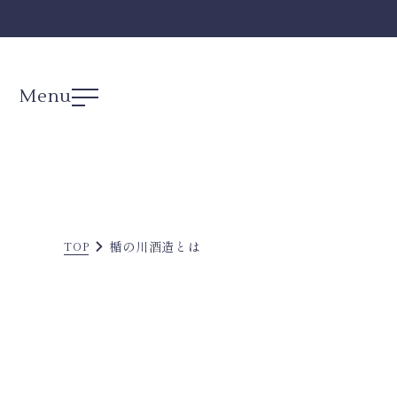
Menu
楯の川酒造とは
TOP