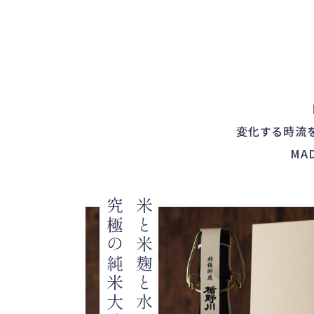
変化する時流
MA
究極の純米大吟醸
米と米麹と水のみで造る