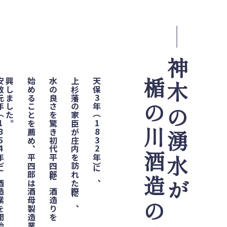
神木の湧水が
年）に酒造業を開始。
興しました。
始めることを薦め、平四郎は酒母製造業を
水の良さを驚き初代平四郎に酒造りを
上杉藩の家臣が庄内を訪れた際に、
天保3年（1832年）に、
楯の川酒造のはじまり