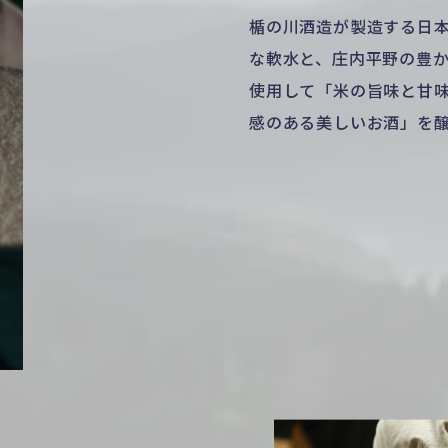
楯の川酒造が製造する日
な軟水と、庄内平野の豊
使用して「米の旨味と甘
感のある美しいお酒」を