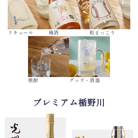
リキュール
梅酒
和まっこり
焼酎
グッズ・酒器
プレミアム楯野川