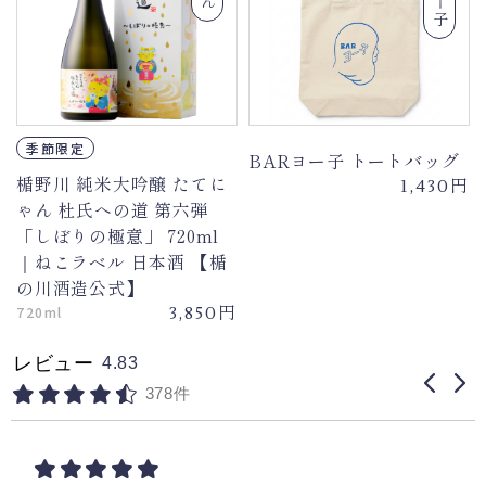
季節限定
BARヨー子 トートバッグ
楯野川 純米大吟醸 たてに
円
1,430
ゃん 杜氏への道 第六弾
「しぼりの極意」 720ml
｜ねこラベル 日本酒 【楯
の川酒造公式】
円
720ml
3,850
レビュー
4.83
378件