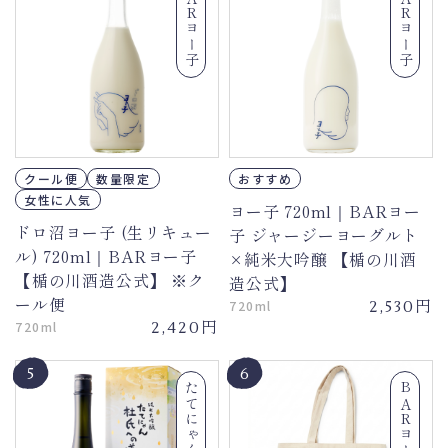
BARヨー子
BARヨー子
クール便
数量限定
おすすめ
女性に人気
ヨー子 720ml｜BARヨー
ドロ沼ヨー子 (生リキュー
子 ジャージーヨーグルト
ル) 720ml｜BARヨー子
×純米大吟醸 【楯の川酒
【楯の川酒造公式】 ※ク
造公式】
ール便
円
720ml
2,530
円
720ml
2,420
5
6
たてにゃん
BARヨー子