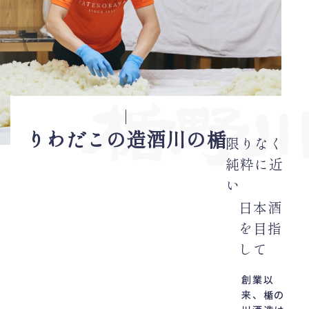
楯の川酒造のこだわり
限りなく
純粋に近
い
日本酒
を目指
して
創業以
来、楯の