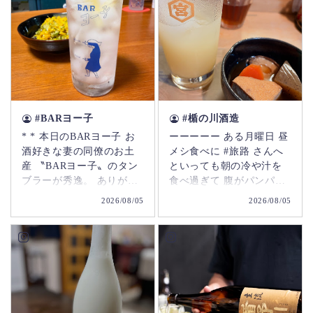
#BARヨー子
#楯の川酒造
* * 本日のBARヨー子 お
ーーーーー ある月曜日 昼
酒好きな妻の同僚のお土
メシ食べに #旅路 さんへ
産 〝BARヨー子〟のタン
といっても朝の冷や汁を
ブラーが秀逸。 ありがと
食べ過ぎて 腹がパンパン
うございます。 Today's
なので 休みという事もあ
2026/08/05
2026/08/05
BAR Yoko A souvenir
り アルコールのみで #楯
from my wife's colleague
の川酒造 さんのグレープ
who loves alcohol The
フルーツリキュールをソ
"BAR Yoko" tumbler is
ーダ割りにして3杯程 この
excellent. Thank you. #bar
時ママさんから お誘いが
ヨー子 #タンブラー #お土
あり 夕方から北千住で飲
産 #souvenir
むことに 実は飲みに行
く店は前から行きたかっ