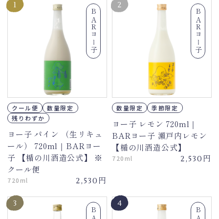
1
2
BARヨー子
BARヨー子
クール便
数量限定
数量限定
季節限定
残りわずか
ヨー子 レモン 720ml｜
ヨー子 パイン （生リキュ
BARヨー子 瀬戸内レモン
ール） 720ml｜BARヨー
【楯の川酒造公式】
子 【楯の川酒造公式】 ※
円
720ml
2,530
クール便
円
720ml
2,530
3
4