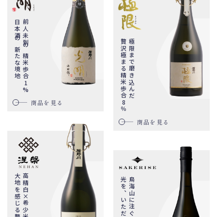
日本酒の新たな境地
前人未到の精米歩合1%
贅沢極まる精米歩合8％
極限まで磨き込んだ
商品を見る
商品を見る
大地を感じる贅沢な味わい
高精白×希少米
光を、いただく
鳥海山に注ぐ