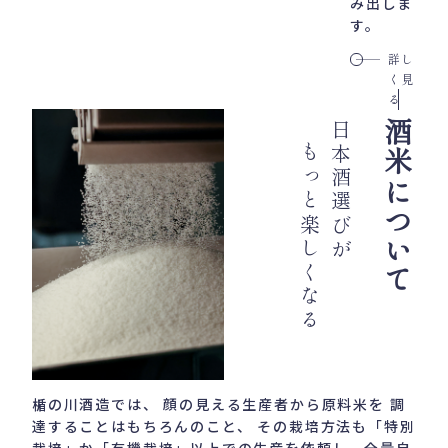
み出しま
す。
詳し
く見
る
酒米について
日本酒選びが
もっと楽しくなる
楯の川酒造では、
顔の見える生産者から原料米を
調
達することはもちろんのこと、
その栽培方法も「特別