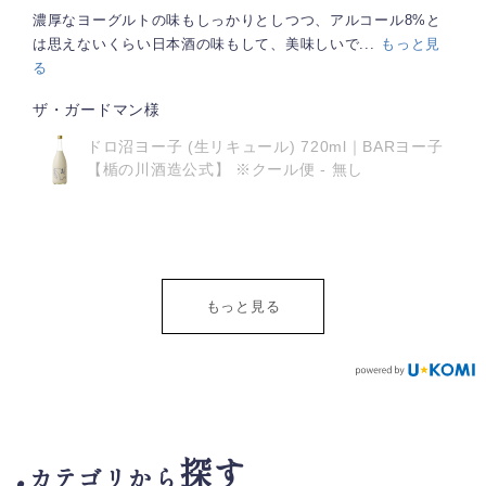
本物の味わい
本物のスモモを味わっている感じがする。口いっぱいに広がる
酸味と甘みのバランスが素晴らしい。食中酒とし...
もっと見
る
ゆうと様
BARヨー子 スモモモ 1800ml｜完熟すもも リキ
ュール 【楯の川酒造公式】
もっと見る
探す
カテゴリから