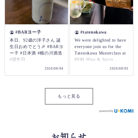
たところで 前に二回ほど
ふられた店だったのであ
りがたい さて夕方迄時間
があるので 銭湯に行って
#BARヨー子
#tatenokawa
心身共にサッパリしてく
るかな #台東と港の銭湯デ
本日、92歳の洋子さん 誕
We were delighted to have
ジタルスタンプラリー
生日おめでとう🎉 #BARヨ
everyone join us for the
2026
ー子 #日本酒 #楯の川酒造
Tatenokawa Masterclass at
#誕生日
HOH Wine & Spirit
Supplier! It was a
2026/08/04
2026/08/03
wonderful session filled
with exceptional sake,
valuable insights, and
meaningful connections.
もっと見る
Your enthusiasm and
support made the event
truly memorable. We look
forward to welcoming you
again at our future tastings
and masterclasses. Kanpai!
お知らせ
🍶🥂 #HOH #Tatenokawa