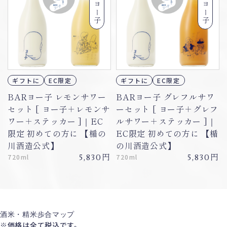
BARヨー子
BARヨー子
ギフトに
EC限定
ギフトに
EC限定
BARヨー子 レモンサワー
BARヨー子 グレフルサワ
セット [ ヨー子＋レモンサ
ーセット [ ヨー子＋グレフ
ワー＋ステッカー ]｜EC
ルサワー＋ステッカー ]｜
限定 初めての方に 【楯の
EC限定 初めての方に 【楯
川酒造公式】
の川酒造公式】
円
円
720ml
5,830
720ml
5,830
酒米・精米歩合マップ
※価格は全て税込です。