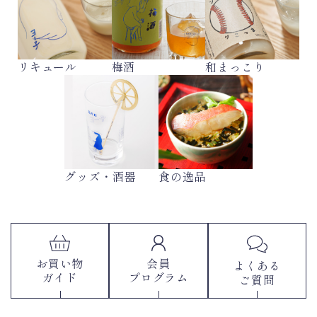
リキュール
梅酒
和まっこり
グッズ・酒器
食の逸品
お買い物
会員
よくある
ガイド
プログラム
ご質問