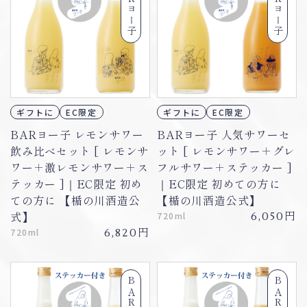
BARヨー子
BARヨー子
ギフトに
EC限定
ギフトに
EC限定
BARヨー子 レモンサワー
BARヨー子 人気サワーセ
飲み比べセット [ レモンサ
ット [ レモンサワー＋グレ
ワー＋激レモンサワー＋ス
フルサワー＋ステッカー ]
テッカー ]｜EC限定 初め
｜EC限定 初めての方に
ての方に 【楯の川酒造公
【楯の川酒造公式】
円
式】
720ml
6,050
円
720ml
6,820