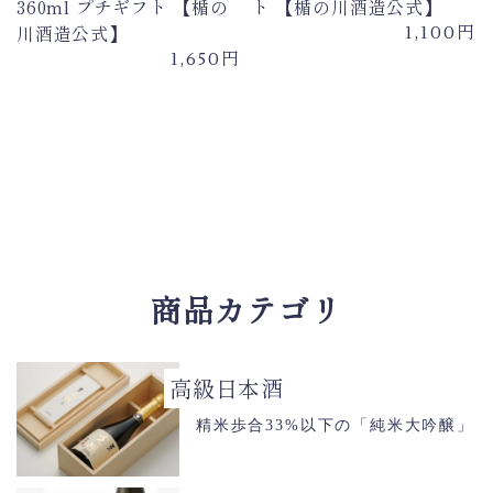
360ml プチギフト 【楯の
ト 【楯の川酒造公式】
円
川酒造公式】
1,100
円
1,650
商品カテゴリ
高級日本酒
精米歩合33%以下の「純米大吟醸」