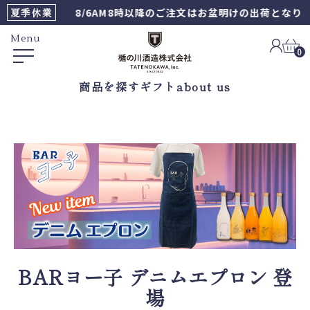
夏季休業
8/6AM8時以降のご注文はお盆明けの出荷となります
Menu
0
商品を探す
ギフト
about us
BARヨー子 デニムエプロン 登
場