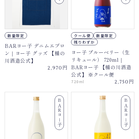
数量限定
クール便
数量限定
残りわずか
BARヨー子 デニムエプロ
ヨー子 ブルーベリー（生
ン｜ヨー子 グッズ 【楯の
リキュール） 720ml｜
川酒造公式】
BARヨー子 【楯の川酒造
円
2,970
公式】 ※クール便
円
720ml
2,750
BARヨー子
BARヨー子