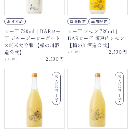
おすすめ
数量限定
季節限定
ヨー子 720ml｜BARヨー
ヨー子 レモン 720ml｜
子 ジャージーヨーグルト
BARヨー子 瀬戸内レモン
×純米大吟醸 【楯の川酒
【楯の川酒造公式】
円
造公式】
720ml
2,530
円
720ml
2,530
BARヨー子
BARヨー子