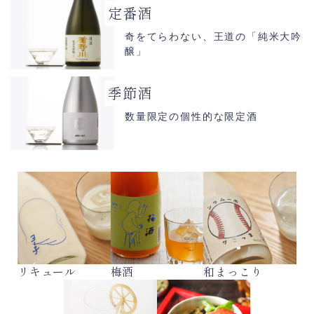
定番酒
奇をてらわない、王道の「純米大吟
醸」
季節酒
数量限定の個性的な限定酒
リキュール
梅酒
和まっこり