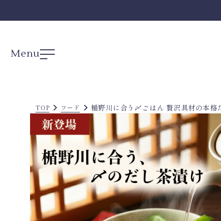
Menu
楯野川に合う〆ごはん 贅沢具材の本格だ
TOP
フード