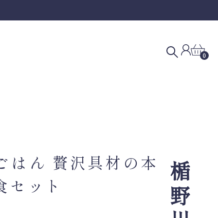
0
ごはん 贅沢具材の本
食セット