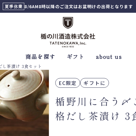
夏季休業
8/6AM8時以降のご注文はお盆明けの出荷となります
商品を探す
ギフト
about us
し茶漬け 3食セット
EC限定
ギフトに
楯野川に合う〆
格だし茶漬け 3