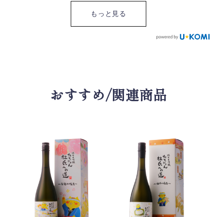
#日本酒好き #お酒 #大吟
たことがきっかけで、杜
れ協会 #ハチワレ部 #ハチ
もっと見る
醸 #酒好き #日本の酒 #ラ
氏として成長することを
ワレ猫白黒 #ハチワレボー
ベル可愛い #乾杯 #贅沢な
モチーフにした日本酒で
イ #ハチワレ #九谷焼 #砥
ひととき
す。 たてにゃんのデビュ
部焼 #清月窯 #会津塗 #や
ーは2016年で、元祖 猫の
ちむん #たてにゃん #たて
お酒だそうです。 「杜氏
にゃん杜氏への道 #こたつ
への道」はたてにゃんが
ねこ #萩の鶴 #フェルマー
杜氏を目指して修行に励
タ #斎吉 #農口尚彦研究
む、壮大な物語を描いて
おすすめ/関連商品
所
いく全6弾のシリーズで、
今回のは第二弾、洗米・
蒸米の極意です。 味わい
は、雑味のもととなる米
ぬかを丁寧に洗い流し、
お米に合わせて秒単位で
吸水を調整し、「外硬内
軟」という、米の外側が
適度に硬くて、内側はふ
っくらと軟らかい状態に
蒸し上げた酒米。酒質を
左右するこの大切な工程