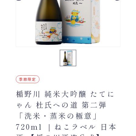
季節限定
楯野川 純米大吟醸 たてに
ゃん 杜氏への道 第二弾
「洗米・蒸米の極意」
720ml ｜ねこラベル 日本