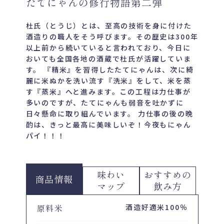
たてにゃんの修行物語第二弾
杜氏（とうじ）とは、至高の技術を身に付けた
酒造りの職人をそう呼びます。その歴史は300年
以上前から続いていると言われており、今日に
おいても全国各地の酒蔵で杜氏が活躍していま
す。 『精米』を習得したたてにゃんは、次に綺
麗に米ぬかを洗い流す『洗米』をして、米を蒸
す『蒸米』へと進みます。この工程は力仕事が
多いのですが、たてにゃんも弱音を吐かずに
日々懸命に取り組んでいます。 力仕事の後の晩
酌は、きっと最高に美味しいぞ！今夜もにゃん
パイ！！！
味わい
おすすめの
商品情報
マップ
飲み方
原料米
酒造好適米100％