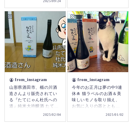
2025/09/24
に絶品。軽やかな甘みと
繊細な旨味が口の中に広
がり、すっきりとした後
味が印象的です。ラベル
にもかわいらしい「たて
にゃん」のキャラクター
が描かれており、見た目
も楽しく、飲んでいる間
ずっと微笑ましい気持ち
にさせてくれます。 この
お酒は特別な日の乾杯に
ぴったりで、友達や家族
from_instagram
from_instagram
と一緒に楽しむのが最高
です！😊 日本酒ファンに
山形県酒田市、楯の川酒
今年のお正月は夢の中9連
とって、必ず一度は味わ
造さんより販売されてい
休🎍 猫ラベルのお酒＆美
ってみるべき一品だと思
る『たてにゃん杜氏への
味しいモノを取り揃え、
います。まさに「日本酒
道』純米大吟醸酒 たてに
お気に入りの器とともに
の新しい魅力」を感じさ
ゃん、実は実在していた
🍶😆 #ほごねこ #もとのら
2025/02/04
2025/01/02
せてくれる味わいでし
猫で、ある日突然酒蔵に
ねこ #はちわれねこ #はち
た！🍶🎉 #楯野川 #たてに
迷い込んできたところ
われ部 #はちわれねこ白黒
ゃん #純米大吟醸 #日本酒
を、家族として迎え入れ
#はちわれボーイ #はちわ