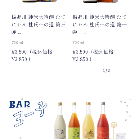
を経て、たてにゃんがた
どり着いたクリアで華や
楯野川 純米大吟醸 たて
楯野川 純米大吟醸 たて
かな味わいだそうです。
斉藤酒さんで扱ってます
にゃん 杜氏への道 第三
にゃん 杜氏への道 第一
よー🎵 #山形県#酒田市#楯
弾 ...
弾 「...
野川#楯の川酒造#たてに
ゃん#杜氏への道#日本酒 #
720ml
720ml
冷酒#晩酌#夕食#夕飯#家
¥3,500
(税込価格
¥3,500
(税込価格
飲み#飲み会#純米大吟醸#
¥3,850
)
¥3,850
)
純米大吟醸酒#斉藤酒米店
#秋田県#大仙市
1/2