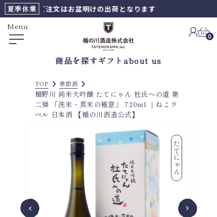
8時以降のご注文はお盆明けの出荷となります
夏季休業
Menu
0
商品を探す
ギフト
about us
TOP
季節酒
楯野川 純米大吟醸 たてにゃん 杜氏への道 第
二弾 「洗米・蒸米の極意」 720ml ｜ねこラ
ベル 日本酒 【楯の川酒造公式】
たてにゃん