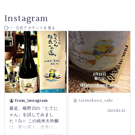
Instagram
公式アカウントを見る
from_instagram
tatenokawa_sake
最近、楯野川の「たてに
2025/02/22
ゃん」を試してみまし
た！🍶✨ この純米大吟醸
は、香り高く、非常に滑
らかな口当たりで、まさ