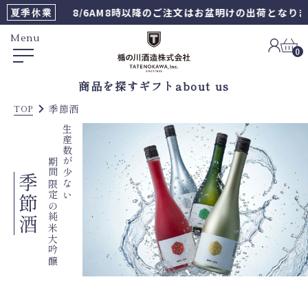
夏季休業
8/6AM8時以降のご注文はお盆明けの出荷となります
Menu
0
商品を探す
ギフト
about us
季節酒
TOP
生産数が少ない
期間限定の純米大吟醸
季節酒