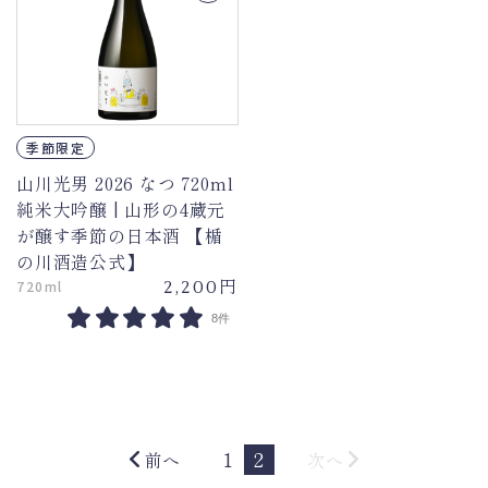
季節限定
山川光男 2026 なつ 720ml
純米大吟醸 | 山形の4蔵元
が醸す季節の日本酒 【楯
の川酒造公式】
円
720ml
2,200
8件
1
2
前へ
次へ