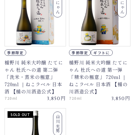
たてにゃん
たてにゃん
季節限定
季節限定
ギフトに
楯野川 純米大吟醸 たてに
楯野川 純米大吟醸 たてに
ゃん 杜氏への道 第二弾
ゃん 杜氏への道 第一弾
「洗米・蒸米の極意」
「精米の極意」 720ml ｜
720ml ｜ねこラベル 日本
ねこラベル 日本酒 【楯の
酒 【楯の川酒造公式】
川酒造公式】
円
円
720ml
3,850
720ml
3,850
SOLD OUT
山川光男