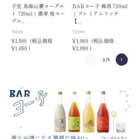
子宝 鳥海山麓ヨーグル
BARヨー子 梅酒 720ml
ヨ
ト 720ml｜濃厚 地ヨー
｜プレミアムリッチ
ー
グル...
【...
ル
720ml
720ml
72
¥1,500
(税込価格
¥1,900
(税込価格
¥2
¥1,650
)
¥2,090
)
¥2
1/5