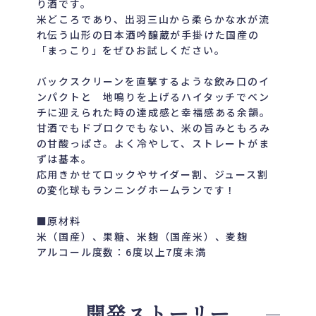
り酒です。
米どころであり、出羽三山から柔らかな水が流
れ伝う山形の日本酒吟醸蔵が手掛けた国産の
「まっこり」をぜひお試しください。
バックスクリーンを直撃するような飲み口のイ
ンパクトと 地鳴りを上げるハイタッチでベン
チに迎えられた時の達成感と幸福感ある余韻。
甘酒でもドブロクでもない、米の旨みともろみ
の甘酸っぱさ。よく冷やして、ストレートがま
ずは基本。
応用きかせてロックやサイダー割、ジュース割
の変化球もランニングホームランです！
■原材料
米（国産）、果糖、米麹（国産米）、麦麹
アルコール度数：6度以上7度未満
開発ストーリー