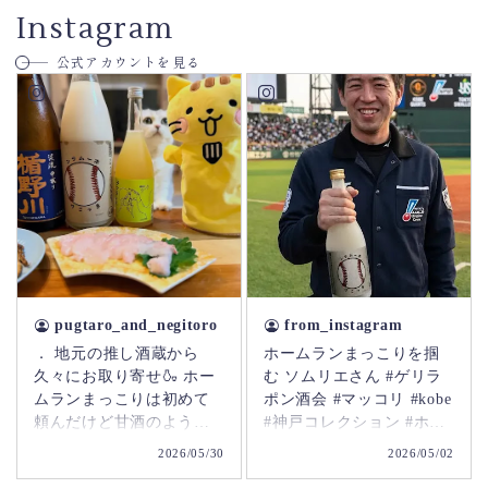
Instagram
公式アカウントを見る
pugtaro_and_negitoro
from_instagram
． 地元の推し酒蔵から
ホームランまっこりを掴
久々にお取り寄せ🍶 ホー
む ソムリエさん #ゲリラ
ムランまっこりは初めて
ポン酒会 #マッコリ #kobe
頼んだけど甘酒のようで
#神戸コレクション #ホー
美味しくてグイグイいっ
ムランまっこり #神戸
2026/05/30
2026/05/02
てしまいました😋危ない