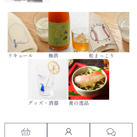
リキュール
梅酒
和まっこり
グッズ・酒器
食の逸品