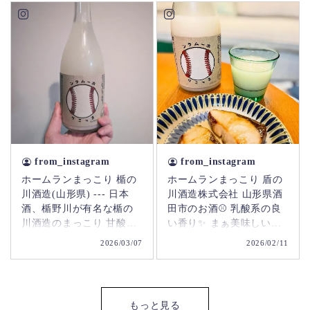
やつ… 日本酒はやっぱり
どれを頼んでも大当たり
です🎯 猫たちも気になっ
て集合してきた🐈🐈‍⬛ と
思いきやヒラメのお刺身
を狙ってました🐟笑 ． ．
#たてにゃんありがとう #
楯野川 #日本酒 #パグのマ
ックス #犬と猫のいる暮ら
し
from_instagram
from_instagram
ホームランまっこり 楯の
ホームランまっこり 盾の
川酒造(山形県) --- 日本
川酒造株式会社 山形県酒
酒、楯野川が有名な楯の
田市のお酒⚾️ 乳酸系の良
川酒造のまっこり 甘酸っ
い香り✨ まぁ美味しい😍
ぱい乳酸飲料のような味
カルピスのような甘みと
2026/03/07
2026/02/11
わい くどくなくて、すっ
酸味✨ お米のうまみを確
きり ロックやサイダー割
かに感じ 6〜7%の軽やか
り、ジュース割りも良い
さぐいぐい飲んでしまう
と書いてあったのです
😆 満員の野球場のように
もっと見る