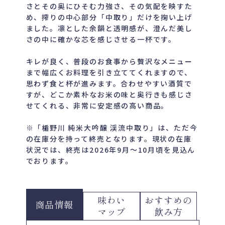
さとその奥にひそむ力強さ、その気配を映すた
め、搾りの中心部分「中取り」だけを掬い上げ
ました。凛とした余韻と透明感が、澄んだ美し
さの中に確かな芯を感じさせる一杯です。
キレが良く、普段のお食事から贅沢なメニュー
まで幅広くお料理を引き立ててくれますので、
思わず食と杯が進みます。合わせやすい酒質で
すが、どこか素朴なお米の味と奥行きも感じさ
せてくれる、非常に安定感の高い商品。
※「楯野川 純米大吟醸 渓流中取り」は、ただ今
の在庫分を持って終売となります。現状の在庫
状況では、終売は2026年9月〜10月頃を見込ん
でおります。
味わい
おすすめの
商品情報
マップ
飲み方