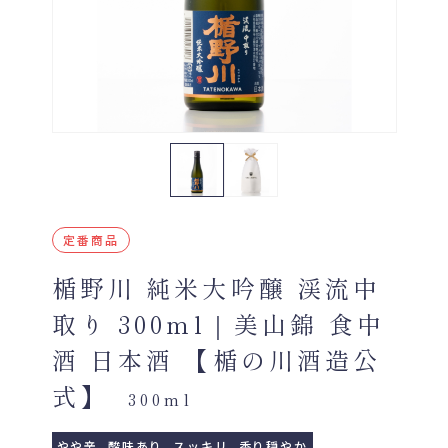
定番商品
楯野川 純米大吟醸 渓流中
取り 300ml｜美山錦 食中
酒 日本酒 【楯の川酒造公
式】
300ml
やや辛
酸味あり
スッキリ
香り穏やか