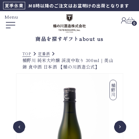
夏季休業
8/6AM8時以降のご注文はお盆明けの出荷となります
Menu
0
商品を探す
ギフト
about us
TOP
定番酒
楯野川 純米大吟醸 渓流中取り 300ml｜美山
錦 食中酒 日本酒 【楯の川酒造公式】
楯野川