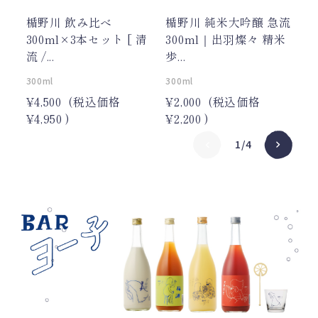
楯野川 飲み比べ
楯野川 純米大吟醸 急流
楯
300ml×3本セット [ 清
300ml｜出羽燦々 精米
3
流 /...
歩...
め.
300ml
300ml
30
¥4,500
(税込価格
¥2,000
(税込価格
¥1
¥4,950
)
¥2,200
)
¥1
1/4