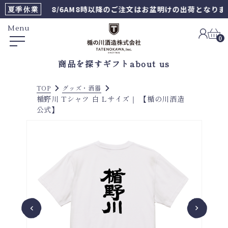
夏季休業
8/6AM8時以降のご注文はお盆明けの出荷となります
Menu
0
商品を探す
ギフト
about us
TOP
グッズ・酒器
楯野川 Tシャツ 白 Lサイズ｜ 【楯の川酒造
公式】