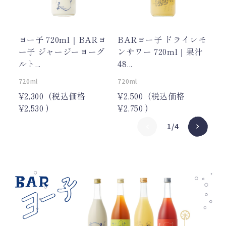
ヨー子 720ml｜BARヨ
BARヨー子 ドライレモ
B
ー子 ジャージーヨーグ
ンサワー 720ml｜果汁
ワ
ルト...
48...
汁.
720ml
720ml
72
¥2,300
(税込価格
¥2,500
(税込価格
¥2
¥2,530
)
¥2,750
)
¥2
1/4