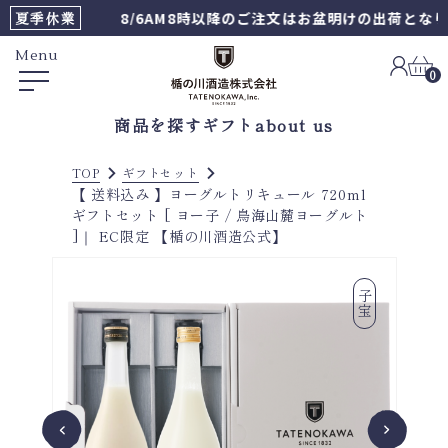
夏季休業
8/6AM8時以降のご注文はお盆明けの出荷となりま
Menu
0
商品を探す
ギフト
about us
TOP
ギフトセット
【 送料込み 】ヨーグルトリキュール 720ml
ギフトセット [ ヨー子 / 鳥海山麓ヨーグルト
]｜ EC限定 【楯の川酒造公式】
子宝