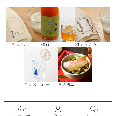
リキュール
梅酒
和まっこり
グッズ・酒器
食の逸品