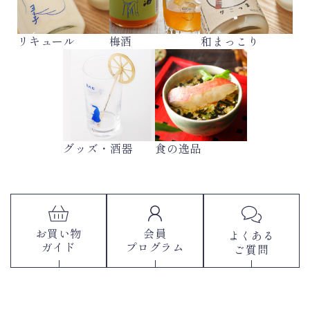
リキュール
梅酒
和まっこり
グッズ・酒器
食の逸品
お買い物
会員
よくある
ガイド
プログラム
ご質問