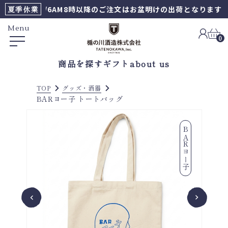
夏季休業
8/6AM8時以降のご注文はお盆明けの出荷となります
Menu
0
商品を探す
ギフト
about us
TOP
グッズ・酒器
BARヨー子 トートバッグ
BARヨー子