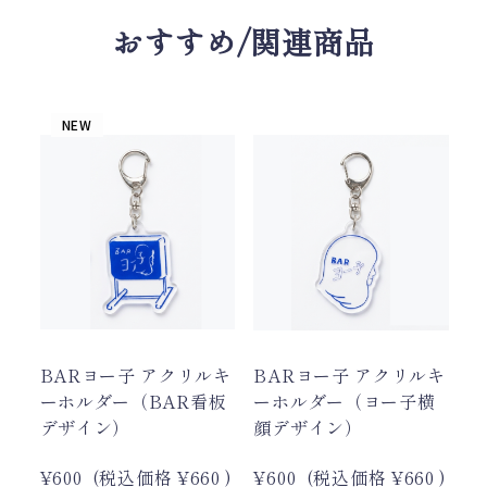
おすすめ/関連商品
NEW
BARヨー子 アクリルキ
BARヨー子 アクリルキ
ヨ
ーホルダー（BAR看板
ーホルダー（ヨー子横
ュ
デザイン）
顔デザイン）
ヨ.
72
¥600
(税込価格
¥660
)
¥600
(税込価格
¥660
)