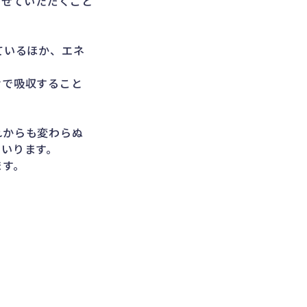
させていただくこと
ているほか、エネ
けで吸収すること
。
れからも変わらぬ
まいります。
ます。